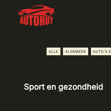
Ga
Filter
naar
posts
de
by
inhoud
category
ALLE
ALGEMEEN
AUTO’S 
Sport en gezondheid