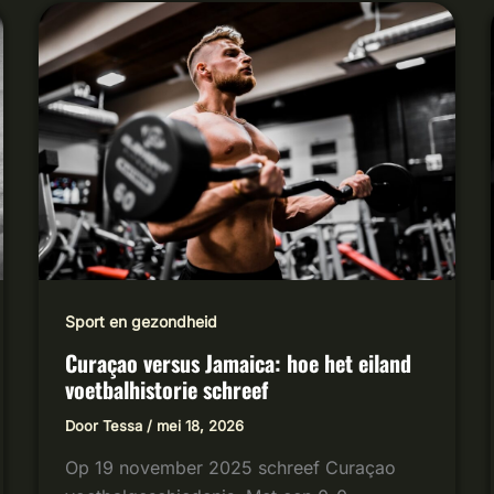
CURAÇAO
VERSUS
JAMAICA:
HOE
HET
EILAND
VOETBALHISTORIE
SCHREEF
Sport en gezondheid
Curaçao versus Jamaica: hoe het eiland
voetbalhistorie schreef
Door
Tessa
/
mei 18, 2026
Op 19 november 2025 schreef Curaçao