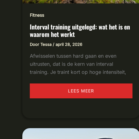
Fitness
Interval training uitgelegd: wat het is en
waarom het werkt
Door
Tessa
/
april 28, 2026
Afwisselen tussen hard gaan en even
uitrusten, dat is de kern van interval
training. Je traint kort op hoge intensiteit,
LEES MEER
STRESS:
WAAROM
JE