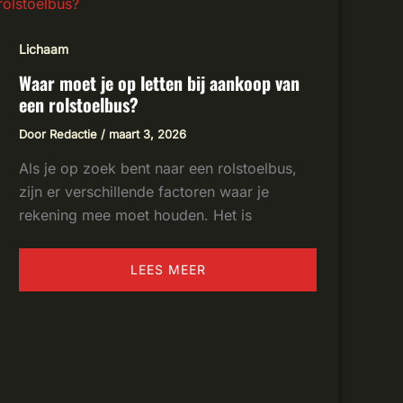
OP
LETTEN
BIJ
Lichaam
AANKOOP
VAN
EEN
Waar moet je op letten bij aankoop van
ROLSTOELBUS?
een rolstoelbus?
Door
Redactie
/
maart 3, 2026
Als je op zoek bent naar een rolstoelbus,
zijn er verschillende factoren waar je
rekening mee moet houden. Het is
LEES MEER