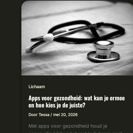
APPS
VOOR
GEZONDHEID:
WAT
KUN
JE
ERMEE
EN
HOE
KIES
JE
DE
JUISTE?
Lichaam
Apps voor gezondheid: wat kun je ermee
en hoe kies je de juiste?
Door
Tessa
/
mei 20, 2026
Met apps voor gezondheid houd je