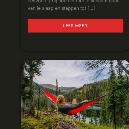
eenvoudig bij hoe het met je lichaam gaat,
van je slaap en stappen tot […]
LEES MEER
INTERVAL
TRAINING
UITGELEGD:
WAT
HET
IS
EN
WAAROM
HET
WERKT