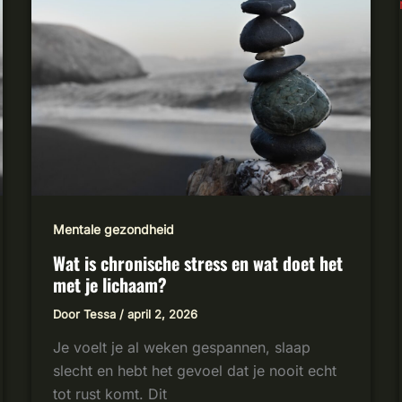
STRESS
EN
WAT
DOET
HET
MET
JE
LICHAAM?
Mentale gezondheid
Wat is chronische stress en wat doet het
met je lichaam?
Door
Tessa
/
april 2, 2026
Je voelt je al weken gespannen, slaap
slecht en hebt het gevoel dat je nooit echt
tot rust komt. Dit