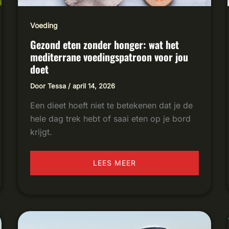
Voeding
Gezond eten zonder honger: wat het
mediterrane voedingspatroon voor jou
doet
Door
Tessa
/
april 14, 2026
Een dieet hoeft niet te betekenen dat je de
hele dag trek hebt of saai eten op je bord
krijgt.
LEES MEER
WAT
IS
CHRONISCHE