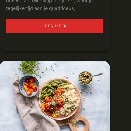
benen. Met elke stap die je zet, werk je
tegelijkertijd aan je quadriceps,
LEES MEER
WAT
IS
EEN
MEDITERRAAN
DIEET?
DIT
ZIT
ERIN
EN
DIT
DOET
HET