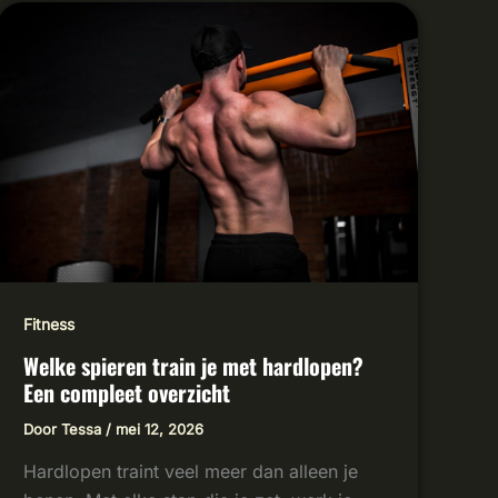
WELKE
SPIEREN
TRAIN
JE
MET
HARDLOPEN?
EEN
COMPLEET
OVERZICHT
Fitness
Welke spieren train je met hardlopen?
Een compleet overzicht
Door
Tessa
/
mei 12, 2026
Hardlopen traint veel meer dan alleen je