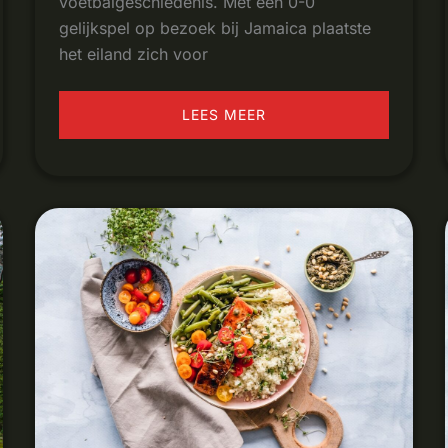
voetbalgeschiedenis. Met een 0-0
gelijkspel op bezoek bij Jamaica plaatste
het eiland zich voor
LEES MEER
GEZOND
ETEN
ZONDER
HONGER:
WAT
HET
MEDITERRANE
VOEDINGSPATROON
VOOR
JOU
DOET