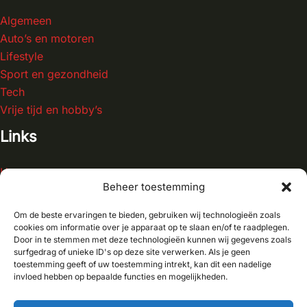
Algemeen
Auto’s en motoren
Lifestyle
Sport en gezondheid
Tech
Vrije tijd en hobby’s
Links
Home
Beheer toestemming
Blog
Contact
Om de beste ervaringen te bieden, gebruiken wij technologieën zoals
Over ons
cookies om informatie over je apparaat op te slaan en/of te raadplegen.
Door in te stemmen met deze technologieën kunnen wij gegevens zoals
surfgedrag of unieke ID's op deze site verwerken. Als je geen
toestemming geeft of uw toestemming intrekt, kan dit een nadelige
invloed hebben op bepaalde functies en mogelijkheden.