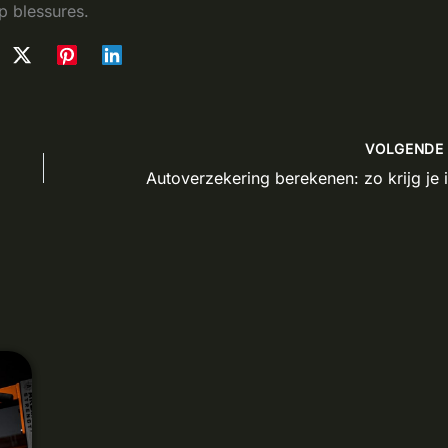
p blessures.
VOLGEND