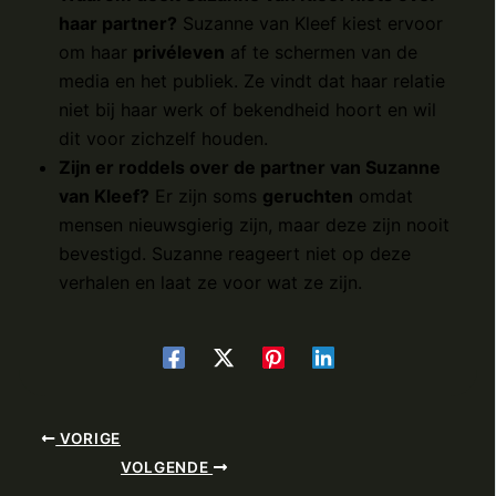
haar partner?
Suzanne van Kleef kiest ervoor
om haar
privéleven
af te schermen van de
media en het publiek. Ze vindt dat haar relatie
niet bij haar werk of bekendheid hoort en wil
dit voor zichzelf houden.
Zijn er roddels over de partner van Suzanne
van Kleef?
Er zijn soms
geruchten
omdat
mensen nieuwsgierig zijn, maar deze zijn nooit
bevestigd. Suzanne reageert niet op deze
verhalen en laat ze voor wat ze zijn.
VORIGE
VOLGENDE