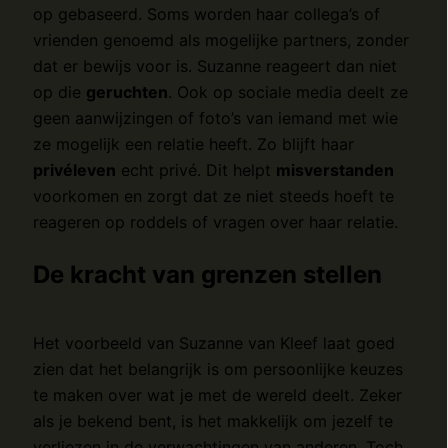
op gebaseerd. Soms worden haar collega’s of
vrienden genoemd als mogelijke partners, zonder
dat er bewijs voor is. Suzanne reageert dan niet
op die
geruchten
. Ook op sociale media deelt ze
geen aanwijzingen of foto’s van iemand met wie
ze mogelijk een relatie heeft. Zo blijft haar
privéleven
echt privé. Dit helpt
misverstanden
voorkomen en zorgt dat ze niet steeds hoeft te
reageren op roddels of vragen over haar relatie.
De kracht van grenzen stellen
Het voorbeeld van Suzanne van Kleef laat goed
zien dat het belangrijk is om persoonlijke keuzes
te maken over wat je met de wereld deelt. Zeker
als je bekend bent, is het makkelijk om jezelf te
verliezen in de verwachtingen van anderen. Toch