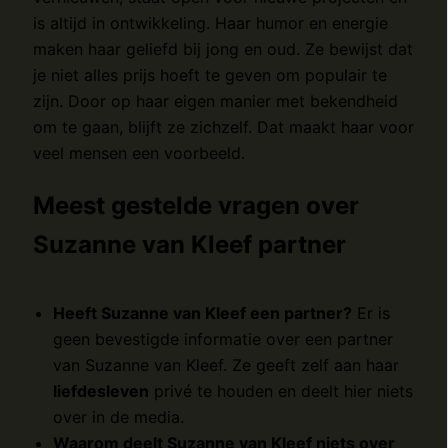
is altijd in ontwikkeling. Haar humor en energie
maken haar geliefd bij jong en oud. Ze bewijst dat
je niet alles prijs hoeft te geven om populair te
zijn. Door op haar eigen manier met bekendheid
om te gaan, blijft ze zichzelf. Dat maakt haar voor
veel mensen een voorbeeld.
Meest gestelde vragen over
Suzanne van Kleef partner
Heeft Suzanne van Kleef een partner?
Er is
geen bevestigde informatie over een partner
van Suzanne van Kleef. Ze geeft zelf aan haar
liefdesleven
privé te houden en deelt hier niets
over in de media.
Waarom deelt Suzanne van Kleef niets over