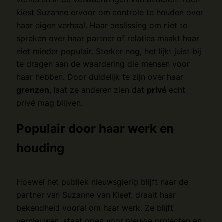
kiest Suzanne ervoor om controle te houden over
haar eigen verhaal. Haar beslissing om niet te
spreken over haar partner of relaties maakt haar
niet minder populair. Sterker nog, het lijkt juist bij
te dragen aan de waardering die mensen voor
haar hebben. Door duidelijk te zijn over haar
grenzen
, laat ze anderen zien dat
privé
echt
privé mag blijven.
Populair door haar werk en
houding
Hoewel het publiek nieuwsgierig blijft naar de
partner van Suzanne van Kleef, draait haar
bekendheid vooral om haar werk. Ze blijft
vernieuwen, staat open voor nieuwe projecten en