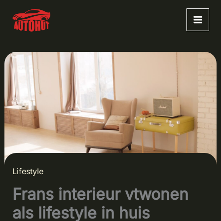
Ga
naar
de
inhoud
Lifestyle
Frans interieur vtwonen
als lifestyle in huis