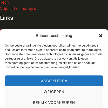
Tech
Vrije tijd en hobby’s
Links
Home
Beheer toestemming
Blog
Contact
Om de beste ervaringen te bieden, gebruiken wij technologieën zoals
Over ons
cookies om informatie over je apparaat op te slaan en/of te raadplegen.
Door in te stemmen met deze technologieën kunnen wij gegevens zoals
surfgedrag of unieke ID's op deze site verwerken. Als je geen
toestemming geeft of uw toestemming intrekt, kan dit een nadelige
invloed hebben op bepaalde functies en mogelijkheden.
Copyright © 2026 Autohut
ACCEPTEREN
WEIGEREN
BEKIJK VOORKEUREN