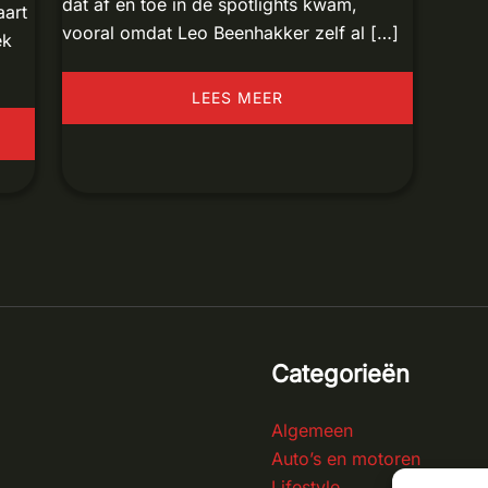
dat af en toe in de spotlights kwam,
aart
vooral omdat Leo Beenhakker zelf al […]
ek
LEES MEER
Categorieën
Algemeen
Auto’s en motoren
Lifestyle