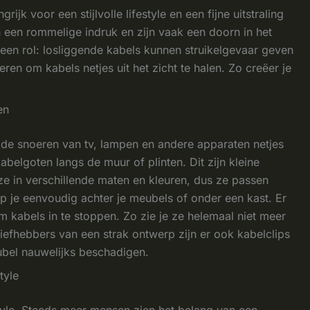
k voor een stijlvolle lifestyle en een fijne uitstraling
 een rommelige indruk en zijn vaak een doorn in het
k een rol: losliggende kabels kunnen struikelgevaar geven
eren om kabels netjes uit het zicht te halen. Zo creëer je
en
 de snoeren van tv, lampen en andere apparaten netjes
belgoten langs de muur of plinten. Dit zijn kleine
 ze in verschillende maten en kleuren, dus ze passen
top je eenvoudig achter je meubels of onder een kast. Er
om kabels in te stoppen. Zo zie je ze helemaal niet meer
r liefhebbers van een strak ontwerp zijn er ook kabelclips
bel nauwelijks beschadigen.
tyle
style. Steeds meer mensen zien het belang van een