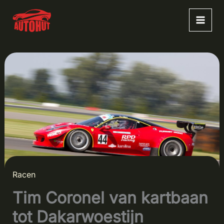
Ga
naar
de
inhoud
Racen
Tim Coronel van kartbaan
tot Dakarwoestijn