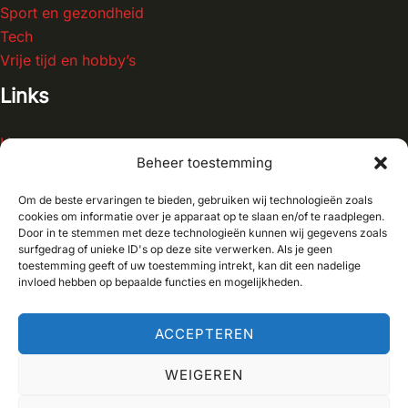
Sport en gezondheid
Tech
Vrije tijd en hobby’s
Links
Home
Beheer toestemming
Blog
Contact
Om de beste ervaringen te bieden, gebruiken wij technologieën zoals
Over ons
cookies om informatie over je apparaat op te slaan en/of te raadplegen.
Door in te stemmen met deze technologieën kunnen wij gegevens zoals
surfgedrag of unieke ID's op deze site verwerken. Als je geen
toestemming geeft of uw toestemming intrekt, kan dit een nadelige
invloed hebben op bepaalde functies en mogelijkheden.
Copyright © 2026 Autohut
ACCEPTEREN
WEIGEREN