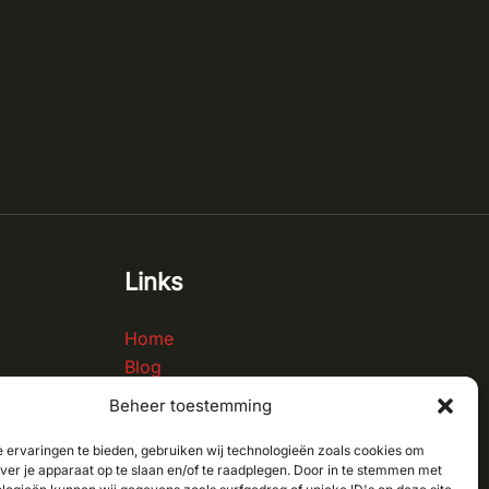
Links
Home
Blog
Contact
Beheer toestemming
Over ons
 ervaringen te bieden, gebruiken wij technologieën zoals cookies om
over je apparaat op te slaan en/of te raadplegen. Door in te stemmen met