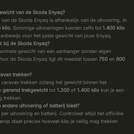
gewicht van de Skoda Enyaq?
an de Skoda Enyaq is afhankelijk van de uitvoering. In
 kilo
. Sommige uitvoeringen kunnen zelfs tot
1.400 kilo
ekenbewijs voor het juiste gewicht van jouw Enyaq.
t bij de Skoda Enyaq?
maximale gewicht van een aanhanger zonder eigen
Voor de Skoda Enyaq ligt dit meestal tussen
750
en
800
ravan trekken?
 caravan trekken zolang het gewicht binnen het
en
geremd trekgewicht
tot
1.200
of
1.400 kilo
kun je een
g trekken.
 andere uitvoering of batterij kiest?
per uitvoering en batterij. Controleer altijd het officiële
rop staat precies hoeveel kilo je veilig mag trekken