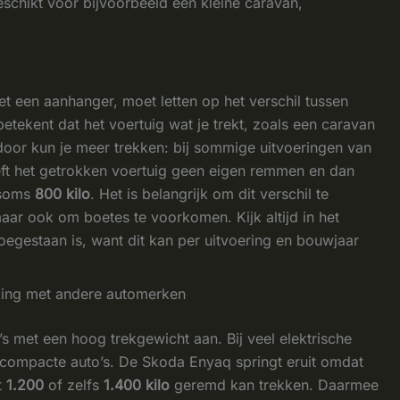
schikt voor bijvoorbeeld een kleine caravan,
t een aanhanger, moet letten op het verschil tussen
etekent dat het voertuig wat je trekt, zoals een caravan
rdoor kun je meer trekken: bij sommige uitvoeringen van
ft het getrokken voertuig geen eigen remmen en dan
soms
800 kilo
. Het is belangrijk om dit verschil te
ar ook om boetes te voorkomen. Kijk altijd in het
oegestaan is, want dit kan per uitvoering en bouwjaar
ijking met andere automerken
’s met een hoog trekgewicht aan. Bij veel elektrische
ij compacte auto’s. De Skoda Enyaq springt eruit omdat
t
1.200
of zelfs
1.400 kilo
geremd kan trekken. Daarmee