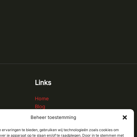
Links
Home
Blog
Contact
Beheer toestemming
Over ons
 ervaringen te bieden, gebruiken wij technologieën zoals cookies om
over je apparaat op te slaan en/of te raadplegen. Door in te stemmen met