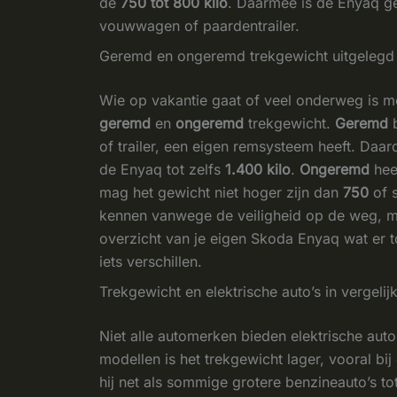
de
750 tot 800 kilo
. Daarmee is de Enyaq ge
vouwwagen of paardentrailer.
Geremd en ongeremd trekgewicht uitgelegd
Wie op vakantie gaat of veel onderweg is me
geremd
en
ongeremd
trekgewicht.
Geremd
b
of trailer, een eigen remsysteem heeft. Daa
de Enyaq tot zelfs
1.400 kilo
.
Ongeremd
hee
mag het gewicht niet hoger zijn dan
750
of 
kennen vanwege de veiligheid op de weg, ma
overzicht van je eigen Skoda Enyaq wat er t
iets verschillen.
Trekgewicht en elektrische auto’s in vergel
Niet alle automerken bieden elektrische auto
modellen is het trekgewicht lager, vooral b
hij net als sommige grotere benzineauto’s to