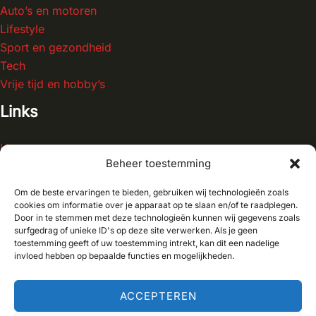
Auto’s en motoren
Lifestyle
Sport en gezondheid
Tech
Vrije tijd en hobby’s
Links
Home
Beheer toestemming
Blog
Contact
Om de beste ervaringen te bieden, gebruiken wij technologieën zoals
Over ons
cookies om informatie over je apparaat op te slaan en/of te raadplegen.
Door in te stemmen met deze technologieën kunnen wij gegevens zoals
surfgedrag of unieke ID's op deze site verwerken. Als je geen
toestemming geeft of uw toestemming intrekt, kan dit een nadelige
invloed hebben op bepaalde functies en mogelijkheden.
Copyright © 2026 Autohut
ACCEPTEREN