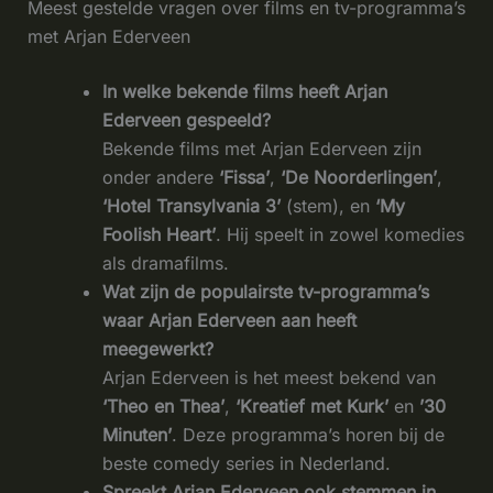
Meest gestelde vragen over films en tv-programma’s
met Arjan Ederveen
In welke bekende films heeft Arjan
Ederveen gespeeld?
Bekende films met Arjan Ederveen zijn
onder andere
‘Fissa’
,
‘De Noorderlingen’
,
‘Hotel Transylvania 3’
(stem), en
‘My
Foolish Heart’
. Hij speelt in zowel komedies
als dramafilms.
Wat zijn de populairste tv-programma’s
waar Arjan Ederveen aan heeft
meegewerkt?
Arjan Ederveen is het meest bekend van
‘Theo en Thea’
,
‘Kreatief met Kurk’
en
’30
Minuten’
. Deze programma’s horen bij de
beste comedy series in Nederland.
Spreekt Arjan Ederveen ook stemmen in